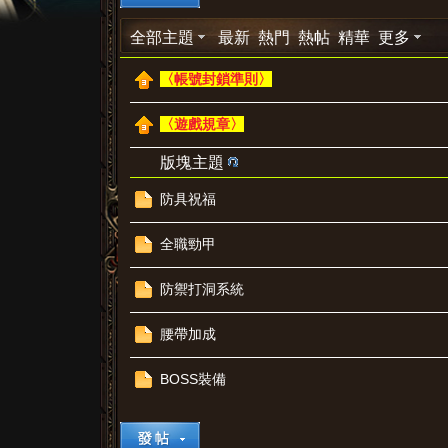
全部主題
最新
熱門
熱帖
精華
更多
〈帳號封鎖準則〉
〈遊戲規章〉
版塊主題
璨
防具祝福
全職勁甲
防禦打洞系統
腰帶加成
BOSS裝備
天