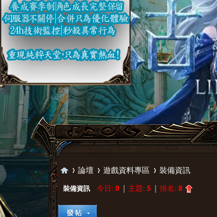
論壇
遊戲資料專區
裝備資訊
今日:
0
|
主題:
5
|
排名:
8
裝備資訊
璀
»
›
›