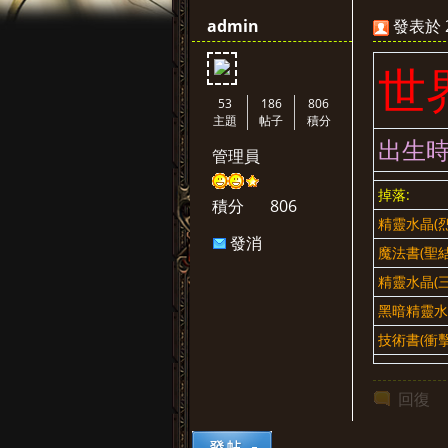
admin
發表於 20
世
53
186
806
主題
帖子
積分
出生時
管理員
璨
掉落:
積分
806
精靈水晶(
發消
魔法書(聖結
息
精靈水晶(
黑暗精靈水
技術書(衝
天
回復