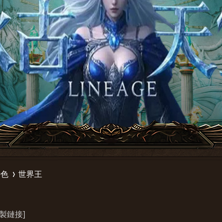
特色
世界王
複製鏈接]
›