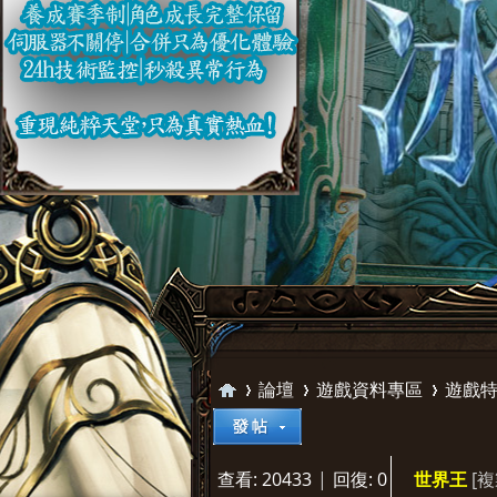
論壇
遊戲資料專區
遊戲
查看:
20433
|
回復:
0
[
世界王
璀
»
›
›