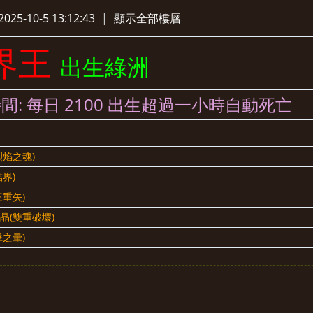
25-10-5 13:12:43
|
顯示全部樓層
界王
出生綠洲
間: 每日 2100 出生超過一小時自動死亡
烈焰之魂)
界)
三重矢)
晶(雙重破壞)
擊之暈)